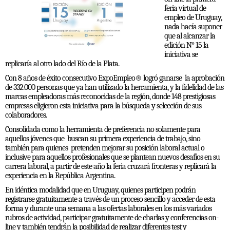
feria virtual de
empleo de Uruguay,
nada hacía suponer
que al alcanzar la
edición N° 15 la
iniciativa se
replicaría al otro lado del Río de la Plata.
Con 8 años de éxito consecutivo ExpoEmpleo® logró ganarse
la aprobación
de 332.000 personas que ya han utilizado la herramienta, y la fidelidad de las
marcas empleadoras más reconocidas de la región, donde 148 prestigiosas
empresas eligieron esta iniciativa para la búsqueda y selección de sus
colaboradores.
Consolidada como la herramienta de preferencia no solamente para
aquellos jóvenes que
buscan su primera experiencia de trabajo, sino
también para quienes
pretenden mejorar su posición laboral actual o
inclusive para aquellos profesionales que se plantean nuevos desafíos en su
carrera laboral, a partir de este año la feria cruzará fronteras y replicará la
experiencia en la República Argentina.
En idéntica modalidad que en Uruguay, quienes participen podrán
registrarse gratuitamente a través de un proceso sencillo y acceder de esta
forma y durante una semana a las ofertas laborales en los más variados
rubros de actividad, participar gratuitamente de charlas y conferencias on-
line y también tendrán la posibilidad de realizar diferentes test y